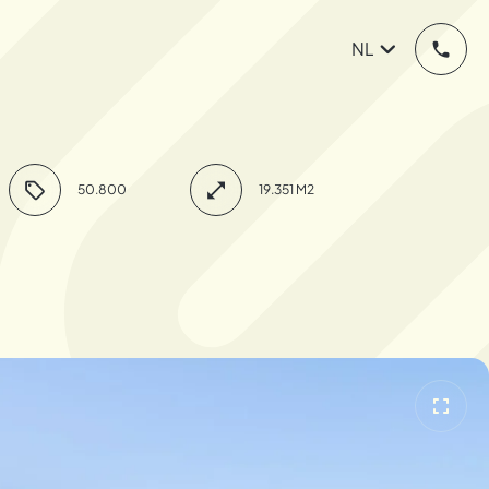
NL
50.800
19.351 M2