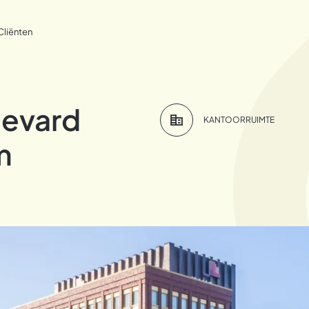
Cliënten
levard
KANTOORRUIMTE
m