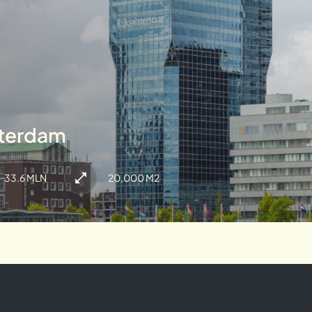
tterdam
33.6 MLN
20,000 M2