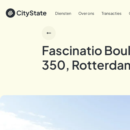
Diensten
Over ons
Transacties
Fascinatio Bou
350, Rotterda